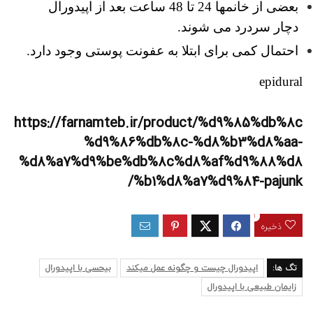
بعضی از خانمها 24 تا 48 ساعت بعد از اپیدورال
دچار سردرد می شوند.
احتمال کمی برای ابتلا به عفونت پوستی وجود دارد.
epidural
https://farnamteb.ir/product/%d9%85%db%8c
%d9%86%db%8c-%d8%b3%d8%aa-
%d8%a7%d9%be%db%8c%d8%af%d9%88%d8
%b1%d8%a7%d9%84-pajunk/
1
ذخیره
تگ ها:
اپیدورال چیست و چگونه عمل میکند
بیحسی با اپیدورال
زایمان طبیعی با اپیدورال