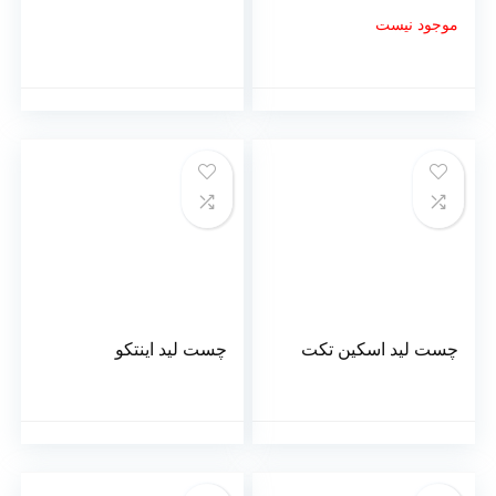
موجود نیست
چست لید اسکین تکت
چست لید اینتکو