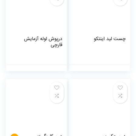
چست لید اینتکو
درپوش لوله آزمایش
قارچی