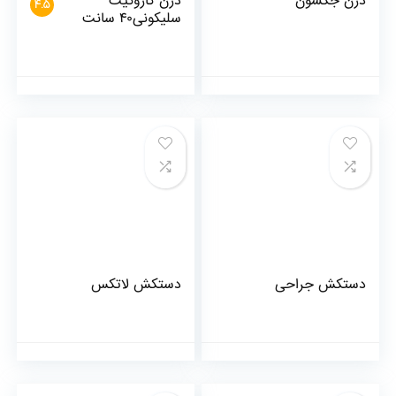
درن جکسون
درن کاروگیت
4.5
سلیکونی۴۰ سانت
دستکش جراحی
دستکش لاتکس