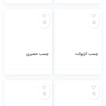
چسب آنژیوکت
چسب حصیری