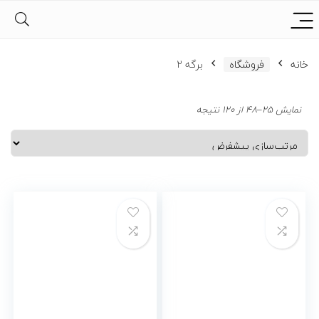
خانه
فروشگاه
برگه 2
نمایش 25–48 از 120 نتیجه