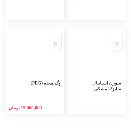
سوزن اسپاینال
پگ معده (PEG)
سایز22مشکی
15,000,000 تومان