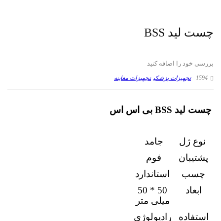
چست لید BSS
بررسی خود را اضافه کنید
1594
تجهیزات پزشکی
تجهیزات معاینه
چست لید BSS بی اس اس
نوع ژل
جامد
پشتیبان
فوم
چسب
استاندارد
ابعاد
50 * 50
میلی متر
استفاده
رادیولوژی