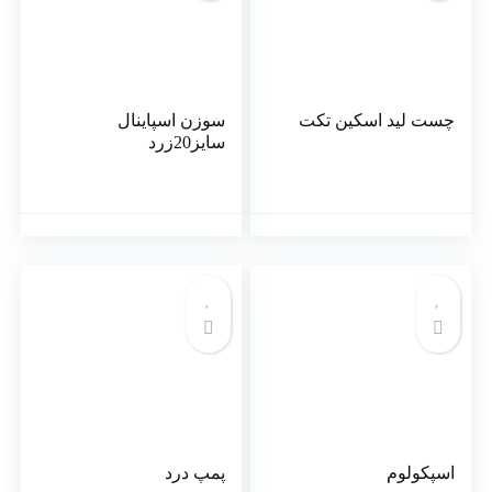
چست لید اسکین تکت
سوزن اسپاینال
سایز20زرد
اسپکولوم
پمپ درد