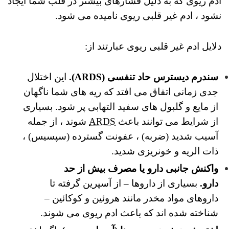
ادم ریوی که به دلیل فشارهای بیشتر در قلب شما ایجاد
نشود ، ادم غیر قلبی ریوی نامیده می شود.
دلایل ادم غیر قلبی ریوی عبارتند از:
سندرم دیسترس حاد تنفسی (ARDS).
این اختلال
جدی زمانی اتفاق می افتد که ریه های شما ناگهان
از مایع و گلبول های سفید التهابی پر شود.
بسیاری
از شرایط می توانند باعث
ARDS
شوند ، از جمله
آسیب شدید (ضربه) ، عفونت گسترده (سپسیس) ،
ذات الریه و خونریزی شدید.
واکنش جانبی دارو یا مصرف بیش از حد
دارو.
بسیاری از داروها – از آسپرین گرفته تا
داروهای مواد مخدر مانند هروئین و کوکائین –
شناخته شده اند که باعث ادم ریوی می شوند.