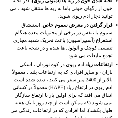
لخته شدن خون در ریه ها (آمبولی ریوی).
اگر لخته
خون از رگهای خونی پاها به ریه ها منتقل شود ، می
توانید دچار ادم ریوی شوید.
قرار گرفتن در معرض سموم خاص.
استنشاق
سموم یا تنفس در برخی از محتویات معده هنگام
استفراغ (آسپیراسیون) باعث تحریک شدید مجاری
تنفسی کوچک و آلوئول ها شده و در نتیجه باعث
تجمع مایعات می شود.
ارتفاعات زیاد
ادم ریوی در کوه نوردان ، اسکی
بازان ، و سایر افرادی که به ارتفاعات بلند ، معمولاً
بالاتر از 2400 متر سفر می کنند ، دیده شده است.
ادم ریوی در ارتفاع زیاد (HAPE) معمولاً در کسانی
اتفاق می افتد که برای اولین بار با ارتفاع سازگار
نمی شوند (که ممکن است از چند روز تا یک هفته
طول بکشد). اما افرادی که در ارتفاعات زندگی می
کنند در صورت ابتلا به عفونت تنفسی می