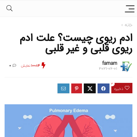
خانه
»
ادم ریوی چیست؟ علت ادم
ریوی قلبی و غیر قلبی
farnam
10084
نمایش
0
2021-06-01
3
ذخیره