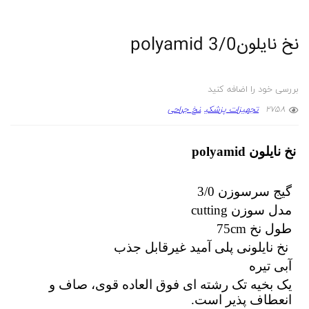
نخ نایلون3/0 polyamid
بررسی خود را اضافه کنید
2758
تجهیزات پزشکی
نخ جراحی
نخ نایلون polyamid
گیج سرسوزن 3/0
مدل سوزن cutting
طول نخ 75cm
نخ نایلونی پلی آمید غیرقابل جذب
آبی تیره
یک بخیه تک رشته ای فوق العاده قوی، صاف و
انعطاف پذیر است.