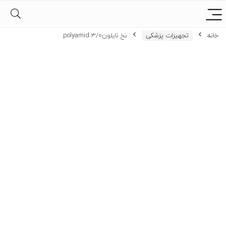
خانه
تجهیزات پزشکی
نخ نایلون3/0 polyamid