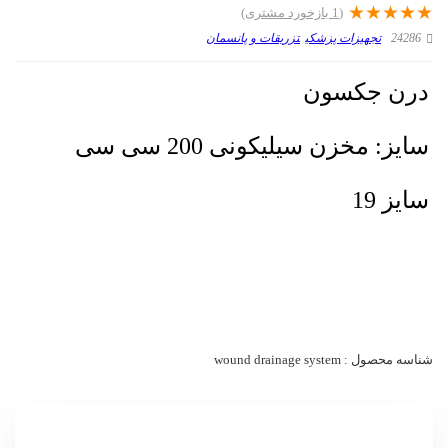
★
★
★
★
★
(
1
بازخورد مشتری)
24286
تجهیزات پزشکی
تزریقات و پانسمان
درن جکسون
سایز: مخزن سیلیکونی 200 سی سی
سایز 19
شناسه محصول :
wound drainage system