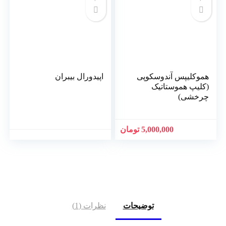
هموکلیپس آندوسکوپی
اپیدورال بیبران
(کلیپ هموستاتیک
چرخشی)
5,000,000 تومان
توضیحات
نظرات (1)