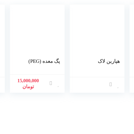
هپارین لاک
پگ معده (PEG)
چ
ح
15,000,000
تومان