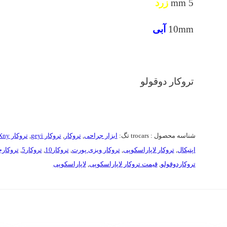
5 mm
زرد
10mm
آبی
تروکار دوقولو
شناسه محصول :
trocars
تگ:
ابزار جراحی
,
تروکار
,
تروکار geyi
,
تروکار Xny
اپتیکال
,
تروکار لاپاراسکوپی
,
تروکار ویزی پورت
,
تروکار10
,
تروکار5
,
تروکار
تروکاردوقولو
,
قیمت تروکار لاپاراسکوپی
,
لاپاراسکوپی