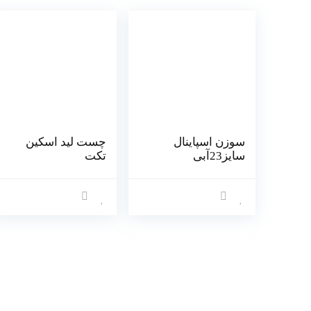
سوزن اسپاینال
چست لید اسکین
سایز23آبی
تکت