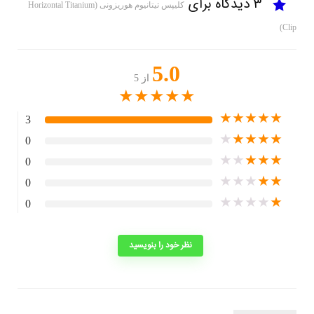
3 دیدگاه برای
کلیپس تیتانیوم هوریزونی (Horizontal Titanium
Clip)
5.0
از 5
★
★
★
★
★
★
★
★
★
★
3
★
★
★
★
★
0
★
★
★
★
★
0
★
★
★
★
★
0
★
★
★
★
★
0
نظر خود را بنویسید