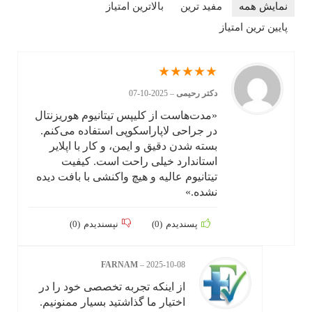
نمایش همه
مفید ترین
بالاترین امتیاز
پایین ترین امتیاز
★
★
★
★
★
دکتر رحیمی
–
2025-10-07
«مدت‌هاست از کلیپس تیتانیوم هوریزنتال
در جراحی لاپاراسکوپی استفاده می‌کنم.
بسته شدن دقیق و ایمن، و کار با اپلایر
استاندارد خیلی راحت است. کیفیت
تیتانیوم عالیه و هیچ واکنشی با بافت دیده
نشده.»
پسندیدم
(
0
)
نپسندیدم
(
0
)
FARNAM
–
2025-10-08
از اینکه تجربه تخصصی خود را در
اختیار ما گذاشتید بسیار ممنونیم.