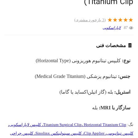
Titanium Clip)
★
★
★
★
★
(
3
بازخورد مشتری)
87
لاپاراسکوپی
🧾 مشخصات فنی
نوع:
کلیپس تیتانیوم هوریزونی (Horizontal Type)
جنس:
تیتانیوم پزشکی (Medical Grade Titanium)
استریل:
بله (گاز اتیلن‌اکساید یا گاما)
سازگار با MRI:
بله
تگ:
Titanium Surgical Clip، Horizontal Titanium Clip، کلیپس لاپاراسکوپی،
کلیپس تیتانیومی، Clip Applier، کلیپس سینولینکس Sinolinx، کلیپس جراحی