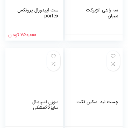
سه راهی آنژیوکت
ست اپیدورال پروتکس
بیبران
portex
750,000 تومان
چست لید اسکین تکت
سوزن اسپاینال
سایز22مشکی