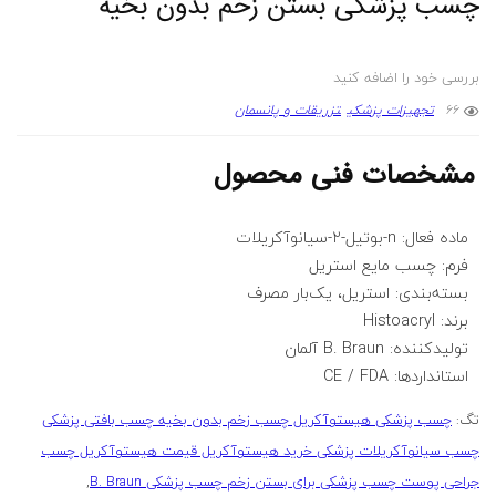
چسب پزشکی بستن زخم بدون بخیه
بررسی خود را اضافه کنید
66
تجهیزات پزشکی
تزریقات و پانسمان
مشخصات فنی محصول
ماده فعال: n-بوتیل-۲-سیانوآکریلات
فرم: چسب مایع استریل
بسته‌بندی: استریل، یک‌بار مصرف
برند: Histoacryl
تولیدکننده: B. Braun آلمان
استانداردها: CE / FDA
تگ:
چسب پزشکی هیستوآکریل چسب زخم بدون بخیه چسب بافتی پزشکی
چسب سیانوآکریلات پزشکی خرید هیستوآکریل قیمت هیستوآکریل چسب
جراحی پوست چسب پزشکی برای بستن زخم چسب پزشکی B. Braun
,