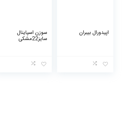
اپیدورال بیبران
سوزن اسپاینال
سایز22مشکی