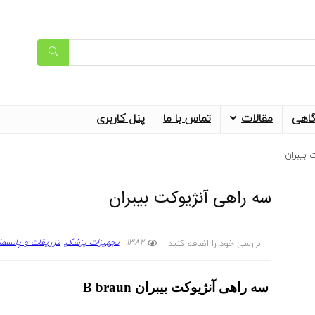
گاهی
مقالات
تماس با ما
پنل کاربری
 بیبران
سه راهی آنژیوکت بیبران
1382
تجهیزات پزشکی
تزریقات و پانسما
بررسی خود را اضافه کنید
سه راهی آنژیوکت بیبران B braun