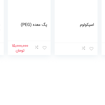
اسپکولوم
پگ معده (PEG)
س
س
15,000,000
تومان