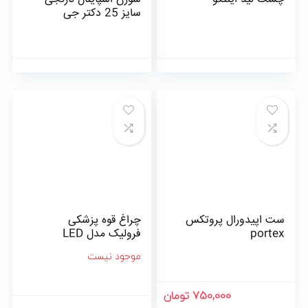
سایز 25 دکتر جی
ست اپیدورال پروتکس
چراغ قوه پزشکی
portex
فرولیک مدل LED
موجود نیست
750,000 تومان