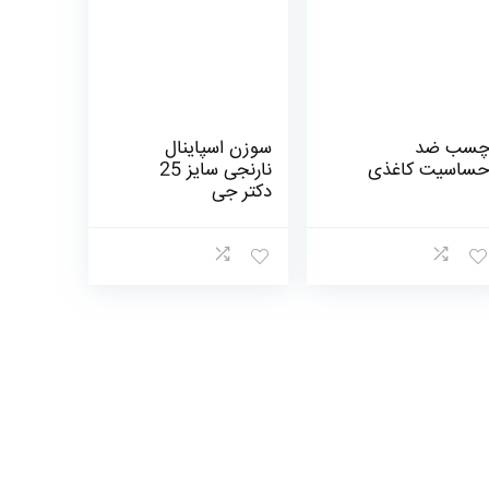
سب ضد
سوزن اسپاینال
ساسیت کاغذی
نارنجی سایز 25
دکتر جی