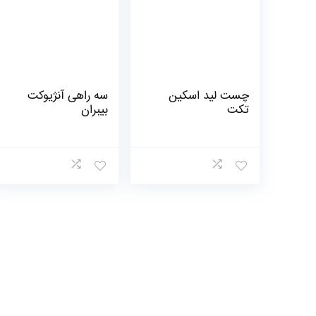
چست لید اسکین
سه راهی آنژیوکت
تکت
بیبران