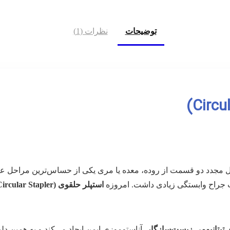
توضیحات
نظرات (1)
ل مجدد دو قسمت از روده، معده یا مری یکی از حساس‌ترین مراحل عم
رت جراح وابستگی زیادی داشت. امروزه
استپلر حلقوی (Circular Stapler)
ی تیتانیومی زیست‌سازگار
، آناستوموزی ایمن ایجاد می‌کند و به همین د