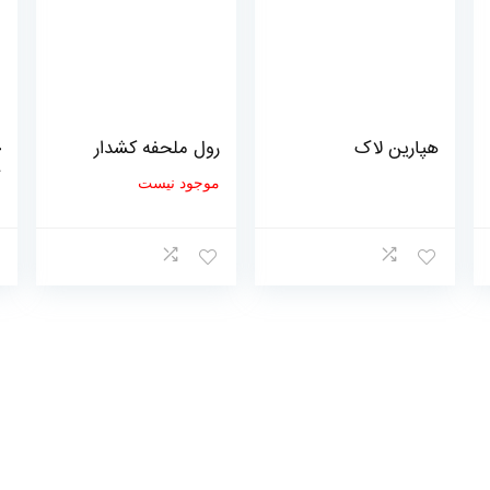
هپارین لاک
رول ملحفه کشدار
چ
ح
موجود نیست