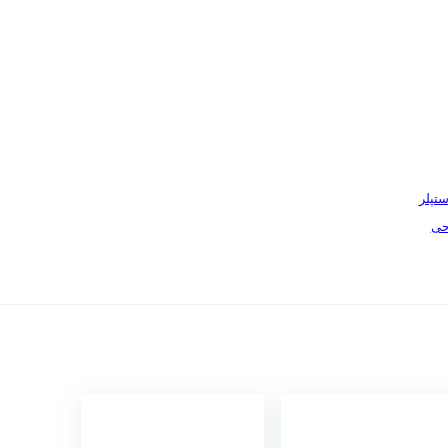
ستپلر
حی