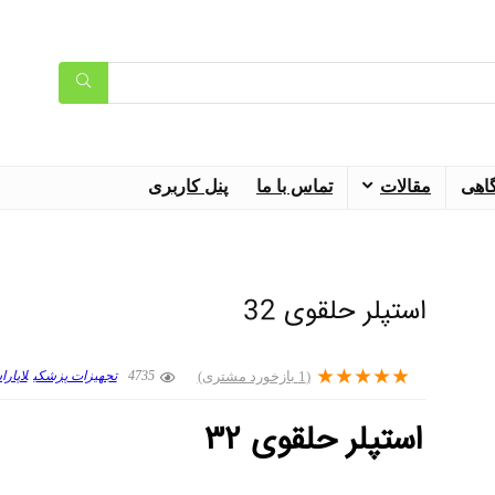
گاهی
مقالات
تماس با ما
پنل کاربری
استپلر حلقوی 32
★
★
★
★
★
(
1
بازخورد مشتری)
4735
تجهیزات پزشکی
لاپار
استپلر حلقوی 32