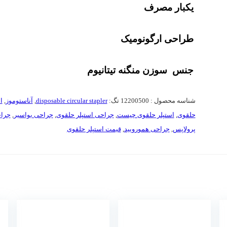
یکبار مصرف
طراحی ارگونومیک
جنس سوزن منگنه تیتانیوم
شناسه محصول :
12200500
تگ:
disposable circular stapler
,
آناستوموز
,
ا
حلقوی
,
استپلر حلقوی چیست
,
جراحی استپلر حلقوی
,
جراحی بواسیر
,
جرا
پرولاپس
,
جراحی همورویید
,
قیمت استپلر حلقوی