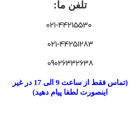
تلفن ما:
021-44215530
021-44251283
09026332638
(تماس فقط از ساعت 9 الی 17 در غیر
اینصورت لطفا پیام دهید)