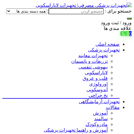
جستجو برای :
ورود / ثبت
ورود
علاقه مندی ها
0
0
﷼
صفحه اصلی
تجهیزات پزشکی
تجهیزات معاینه
تزریقات و پانسمان
بیهوشی تنفسی
لاپاراسکوپی
قلب و عروق
اورولوژی
آندوسکوپی
نخ جراحی
تجهیزات آزمایشگاهی
مقالات
آموزش
سالمند
مادروکودک
آموزش و راهنما تجهیزات پزشکی